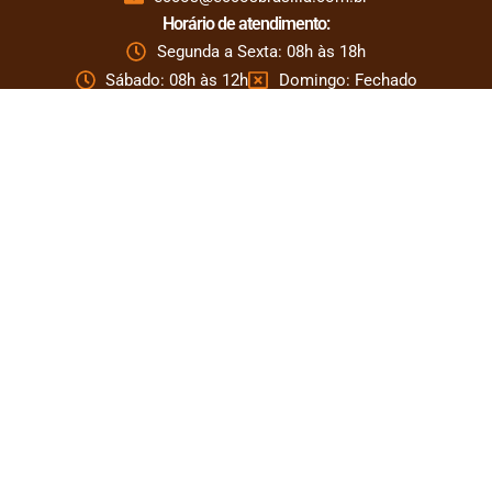
Horário de atendimento:
Segunda a Sexta: 08h às 18h
Sábado: 08h às 12h
Domingo: Fechado
Links Rápidos
A Clínica
Corpo Clínico
Especialidades
ECCOS Home
Convênios
Blog
Siga nas redes sociais