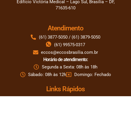
Edifício Victória Medical – Lago Sul, Brasília – DF,
71635-610
Atendimento
(61) 3877-5050 / (61) 3879-5050
(61) 99575-0317
eccos@eccosbrasilia.com.br
Horário de atendimento:
Segunda a Sexta: 08h às 18h
Sábado: 08h às 12h
Domingo: Fechado
Links Rápidos
A Clínica
Corpo Clínico
Especialidades
ECCOS Home